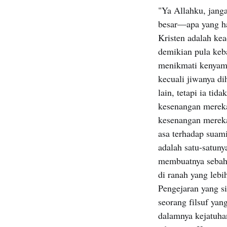
"Ya Allahku, jang
besar—apa yang ha
Kristen adalah kea
demikian pula keba
menikmati kenyama
kecuali jiwanya d
lain, tetapi ia ti
kesenangan merek
kesenangan mereka.
asa terhadap suami
adalah satu-satuny
membuatnya sebaha
di ranah yang leb
Pengejaran yang si
seorang filsuf yan
dalamnya kejatuha