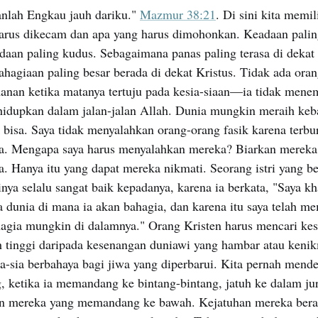
anlah Engkau jauh dariku."
Mazmur 38:21
. Di sini kita memil
rus dikecam dan apa yang harus dimohonkan. Keadaan palin
daan paling kudus. Sebagaimana panas paling terasa di dekat
hagiaan paling besar berada di dekat Kristus. Tidak ada ora
nan ketika matanya tertuju pada kesia-siaan—ia tidak men
ihidupkan dalam jalan-jalan Allah. Dunia mungkin meraih keb
dak bisa. Saya tidak menyalahkan orang-orang fasik karena terb
a. Mengapa saya harus menyalahkan mereka? Biarkan mereka
 Hanya itu yang dapat mereka nikmati. Seorang istri yang be
nya selalu sangat baik kepadanya, karena ia berkata, "Saya k
a dunia di mana ia akan bahagia, dan karena itu saya telah 
gia mungkin di dalamnya." Orang Kristen harus mencari ke
ih tinggi daripada kesenangan duniawi yang hambar atau keni
a-sia berbahaya bagi jiwa yang diperbarui. Kita pernah mend
g, ketika ia memandang ke bintang-bintang, jatuh ke dalam jur
n mereka yang memandang ke bawah. Kejatuhan mereka beraki