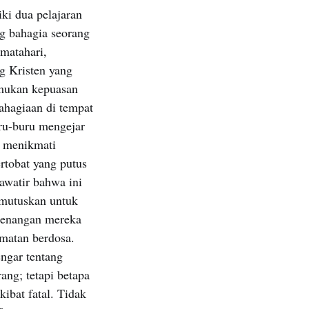
iki dua pelajaran
g bahagia seorang
 matahari,
ng Kristen yang
emukan kepuasan
ahagiaan di tempat
uru-buru mengejar
 menikmati
rtobat yang putus
hawatir bahwa ini
memutuskan untuk
senangan mereka
kmatan berdosa.
engar tentang
ang; tetapi betapa
bat fatal. Tidak