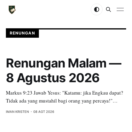
RENUNGAN
Renungan Malam —
8 Agustus 2026
Markus 9:23 Jawab Yesus: "Katamu: jika Engkau dapat?
Tidak ada yang mustahil bagi orang yang percaya!"
Banyak orang yang mengaku Kristen selalu ragu dan
IMAN KRISTEN
08 AGT 2026
takut, dan mereka dengan sedih berpikir bahwa ini
adalah keadaan yang diperlukan bagi orang percaya. Ini