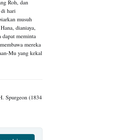
ang Roh, dan
di hari
 biarkan musuh
 Hana, dianiaya,
a dapat meminta
an membawa mereka
jaan-Mu yang kekal
H. Spurgeon (1834