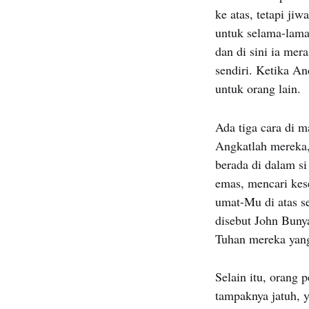
ke atas, tetapi j
untuk selama-lama
dan di sini ia mer
sendiri. Ketika An
untuk orang lain.
Ada tiga cara di m
Angkatlah mereka,
berada di dalam si
emas, mencari kes
umat-Mu di atas se
disebut John Buny
Tuhan mereka yang
Selain itu, orang 
tampaknya jatuh, 