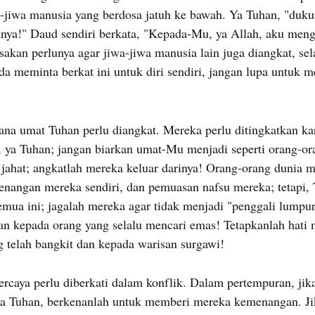
iwa-jiwa manusia yang berdosa jatuh ke bawah. Ya Tuhan, "duk
nya!" Daud sendiri berkata, "Kepada-Mu, ya Allah, aku meng
asakan perlunya agar jiwa-jiwa manusia lain juga diangkat, sel
da meminta berkat ini untuk diri sendiri, jangan lupa untuk m
ana umat Tuhan perlu diangkat. Mereka perlu ditingkatkan ka
 ya Tuhan; jangan biarkan umat-Mu menjadi seperti orang-or
 jahat; angkatlah mereka keluar darinya! Orang-orang dunia 
enangan mereka sendiri, dan pemuasan nafsu mereka; tetapi, 
mua ini; jagalah mereka agar tidak menjadi "penggali lumpur,
an kepada orang yang selalu mencari emas! Tetapkanlah hati
 telah bangkit dan kepada warisan surgawi!
percaya perlu diberkati dalam konflik. Dalam pertempuran, ji
ya Tuhan, berkenanlah untuk memberi mereka kemenangan. J