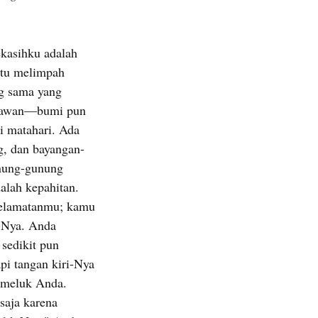
ekasihku adalah
itu melimpah
ng sama yang
enawan—bumi pun
i matahari. Ada
g, dan bayangan-
unung-gunung
alah kepahitan.
selamatanmu; kamu
a-Nya. Anda
sedikit pun
pi tangan kiri-Nya
emeluk Anda.
saja karena