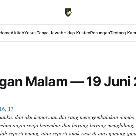
Home
Alkitab
Yesus
Tanya Jawab
Hidup Kristen
Renungan
Tentang Kam
gan Malam — 19 Juni
16, 17
aanku, dan aku kepunyaan dia yang menggembalakan domba d
elum angin senja berembus dan bayang-bayang menghilang, 
lah seperti kijang, atau seperti anak rusa di atas gunung-g