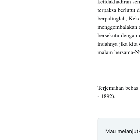
ketidakhadiran se
terpaksa berlutut 
berpalinglah, Kek
menggembalakan di
bersekutu dengan 
indahnya jika kita
malam bersama-Ny
Terjemahan bebas 
- 1892).
Mau melanjut