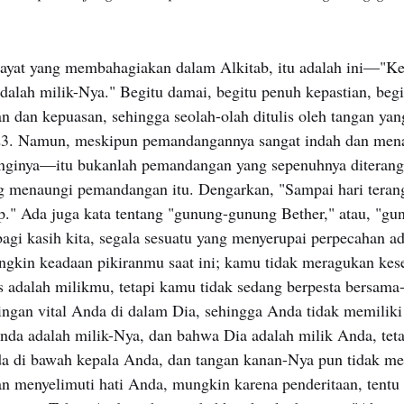
a ayat yang membahagiakan dalam Alkitab, itu adalah ini—"K
adalah milik-Nya." Begitu damai, begitu penuh kepastian, beg
n dan kepuasan, sehingga seolah-olah ditulis oleh tangan ya
3. Namun, meskipun pemandangannya sangat indah dan m
nginya—itu bukanlah pemandangan yang sepenuhnya diterang
ng menaungi pemandangan itu. Dengarkan, "Sampai hari teran
ap." Ada juga kata tentang "gunung-gunung Bether," atau, "g
agi kasih kita, segala sesuatu yang menyerupai perpecahan ad
ngkin keadaan pikiranmu saat ini; kamu tidak meragukan ke
s adalah milikmu, tetapi kamu tidak sedang berpesta bersam
gan vital Anda di dalam Dia, sehingga Anda tidak memiliki 
da adalah milik-Nya, dan bahwa Dia adalah milik Anda, teta
a di bawah kepala Anda, dan tangan kanan-Nya pun tidak m
n menyelimuti hati Anda, mungkin karena penderitaan, tentu 