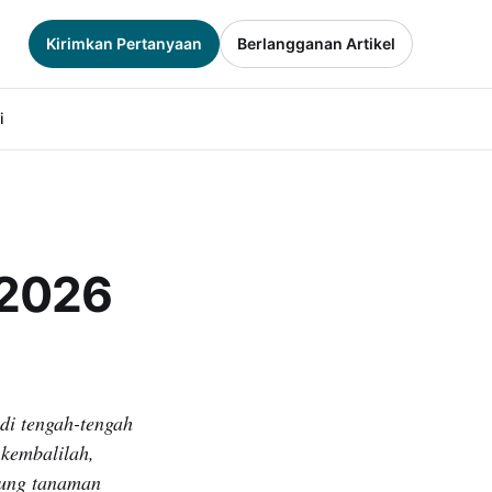
Kirimkan Pertanyaan
Berlangganan Artikel
i
 2026
i tengah-tengah
kembalilah,
unung tanaman