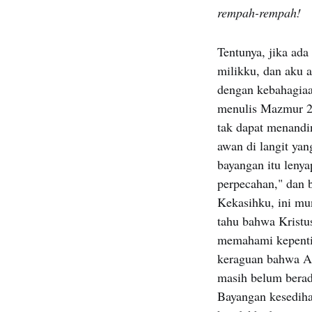
rempah-rempah!
Tentunya, jika ad
milikku, dan aku 
dengan kebahagiaa
menulis Mazmur 2
tak dapat menandi
awan di langit ya
bayangan itu leny
perpecahan," dan b
Kekasihku, ini mu
tahu bahwa Kristu
memahami kepentin
keraguan bahwa An
masih belum berad
Bayangan kesediha