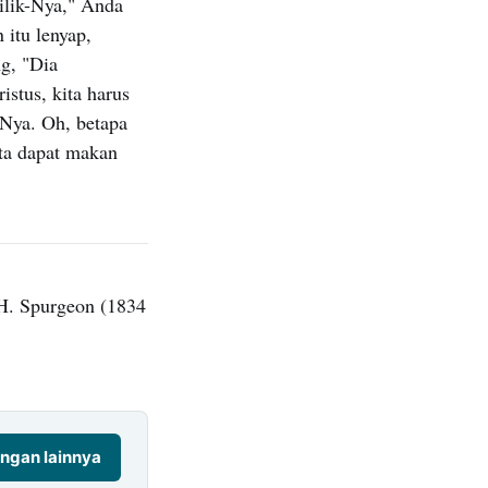
ilik-Nya," Anda
 itu lenyap,
g, "Dia
stus, kita harus
-Nya. Oh, betapa
ita dapat makan
H. Spurgeon (1834
ngan lainnya