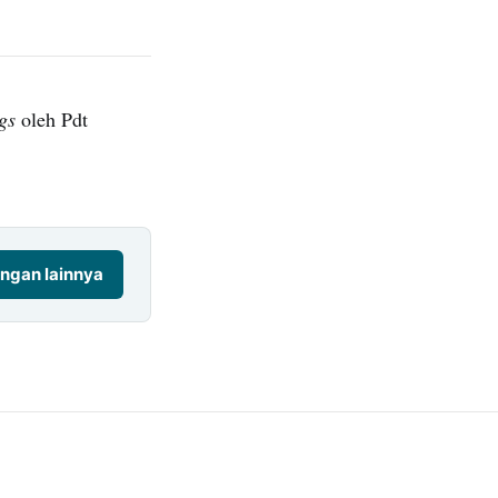
gs
oleh Pdt
ngan lainnya