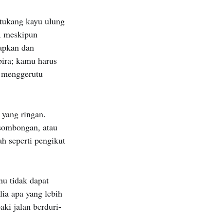
 tukang kayu ulung
i, meskipun
iapkan dan
bira; kamu harus
l menggerutu
yang ringan.
sombongan, atau
ah seperti pengikut
mu tidak dapat
ia apa yang lebih
ki jalan berduri-