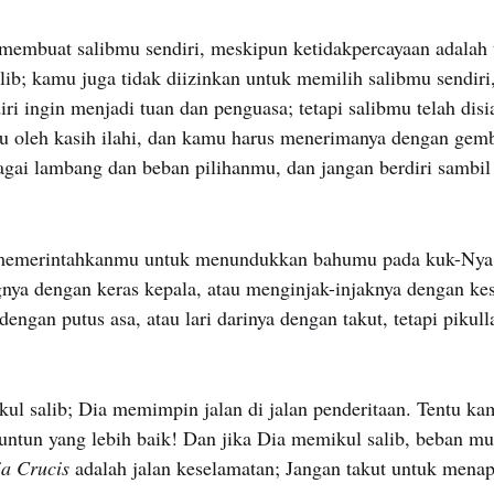
membuat salibmu sendiri, meskipun ketidakpercayaan adalah
ib; kamu juga tidak diizinkan untuk memilih salibmu sendir
iri ingin menjadi tuan dan penguasa; tetapi salibmu telah dis
u oleh kasih ilahi, dan kamu harus menerimanya dengan gem
agai lambang dan beban pilihanmu, dan jangan berdiri sambi
memerintahkanmu untuk menundukkan bahumu pada kuk-Nya 
ya dengan keras kepala, atau menginjak-injaknya dengan ke
dengan putus asa, atau lari darinya dengan takut, tetapi pikull
ul salib; Dia memimpin jalan di jalan penderitaan. Tentu ka
ntun yang lebih baik! Dan jika Dia memikul salib, beban mul
ia Crucis
adalah jalan keselamatan; Jangan takut untuk menapa