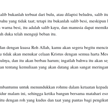
alib bukanlah terbuat dari bulu, atau dilapisi beludru, salib it
ahu yang tidak taat; tetapi itu bukanlah salib besi, meskipun
 warna besi, itu adalah salib kayu, dan manusia dapat memik
h duka telah menguji beban itu.
 dan dengan kuasa Roh Allah, kamu akan segera begitu mencin
u tidak akan menukar celaan Kristus dengan semua harta Mes
lnya, dan itu akan berbau harum; ingatlah bahwa itu akan seg
ran tentang kemuliaan yang akan datang akan sangat meringan
bantumu untuk menundukkan rohmu dalam ketaatan kepada 
idur malam ini, sehingga ketika bangun bersama matahari eso
i itu dengan roh yang kudus dan taat yang pantas bagi pengiku