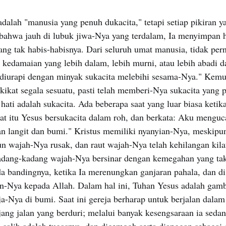
dalah "manusia yang penuh dukacita," tetapi setiap pikiran ya
ahwa jauh di lubuk jiwa-Nya yang terdalam, Ia menyimpan h
ang tak habis-habisnya. Dari seluruh umat manusia, tidak per
kedamaian yang lebih dalam, lebih murni, atau lebih abadi d
a diurapi dengan minyak sukacita melebihi sesama-Nya." Kem
akikat segala sesuatu, pasti telah memberi-Nya sukacita yang 
ati adalah sukacita. Ada beberapa saat yang luar biasa ketika
aat itu Yesus bersukacita dalam roh, dan berkata: Aku mengu
n langit dan bumi." Kristus memiliki nyanyian-Nya, meskipun
n wajah-Nya rusak, dan raut wajah-Nya telah kehilangan kil
dang-kadang wajah-Nya bersinar dengan kemegahan yang tak 
a bandingnya, ketika Ia merenungkan ganjaran pahala, dan di
n-Nya kepada Allah. Dalam hal ini, Tuhan Yesus adalah gam
eja-Nya di bumi. Saat ini gereja berharap untuk berjalan dala
jang jalan yang berduri; melalui banyak kesengsaraan ia seda
salib adalah tugasnya, dan dicemooh serta dianggap sebagai 