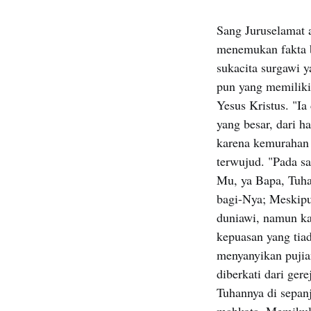
Sang Juruselamat a
menemukan fakta b
sukacita surgawi y
pun yang memiliki 
Yesus Kristus. "I
yang besar, dari h
karena kemurahan h
terwujud. "Pada s
Mu, ya Bapa, Tuha
bagi-Nya; Meskipu
duniawi, namun ka
kepuasan yang tiad
menyanyikan pujia
diberkati dari ger
Tuhannya di sepan
mahkota. Memikul 