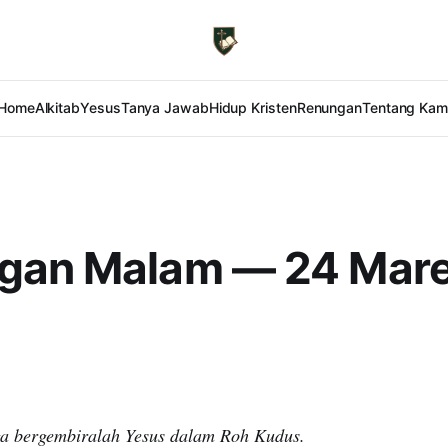
Home
Alkitab
Yesus
Tanya Jawab
Hidup Kristen
Renungan
Tentang Kam
gan Malam — 24 Mare
ga bergembiralah Yesus dalam Roh Kudus.