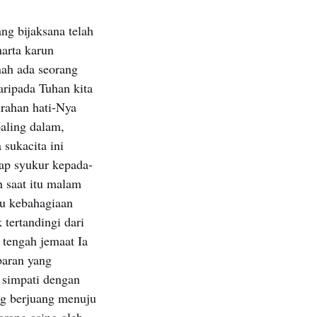
ng bijaksana telah
arta karun
nah ada seorang
aripada Tuhan kita
urahan hati-Nya
paling dalam,
 sukacita ini
cap syukur kepada-
 saat itu malam
au kebahagiaan
tertandingi dari
 tengah jemaat Ia
baran yang
m simpati dengan
ng berjuang menuju
orang asing oleh