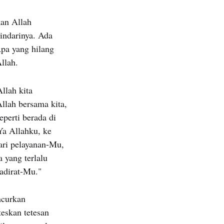
kan Allah
indarinya. Ada
pa yang hilang
llah.
llah kita
Allah bersama kita,
eperti berada di
Ya Allahku, ke
ri pelayanan-Mu,
 yang terlalu
hadirat-Mu."
ncurkan
eskan tetesan