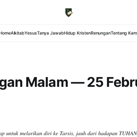
Home
Alkitab
Yesus
Tanya Jawab
Hidup Kristen
Renungan
Tentang Kam
gan Malam — 25 Febr
ap untuk melarikan diri ke Tarsis, jauh dari hadapan TUHAN;