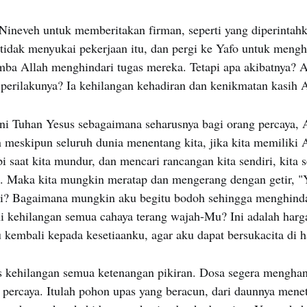
 Nineveh untuk memberitakan firman, seperti yang diperintah
tidak menyukai pekerjaan itu, dan pergi ke Yafo untuk mengh
ba Allah menghindari tugas mereka. Tetapi apa akibatnya? A
 perilakunya? Ia kehilangan kehadiran dan kenikmatan kasih A
ni Tuhan Yesus sebagaimana seharusnya bagi orang percaya, A
n meskipun seluruh dunia menentang kita, jika kita memiliki 
i saat kita mundur, dan mencari rancangan kita sendiri, kita s
a. Maka kita mungkin meratap dan mengerang dengan getir, "
i? Bagaimana mungkin aku begitu bodoh sehingga menghinda
i kehilangan semua cahaya terang wajah-Mu? Ini adalah harga
 kembali kepada kesetiaanku, agar aku dapat bersukacita di 
s kehilangan semua ketenangan pikiran. Dosa segera mengha
percaya. Itulah pohon upas yang beracun, dari daunnya menet