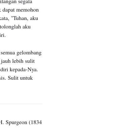
langan segala
ak dapat memohon
rkata, "Tuhan, aku
 tolonglah aku
ri.
in semua gelombang
auh lebih sulit
diri kepada-Nya.
is. Sulit untuk
H. Spurgeon (1834