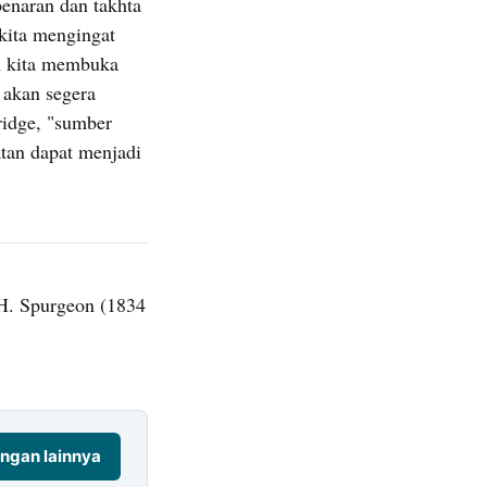
enaran dan takhta
 kita mengingat
ah kita membuka
 akan segera
ridge, "sumber
atan dapat menjadi
H. Spurgeon (1834
ngan lainnya