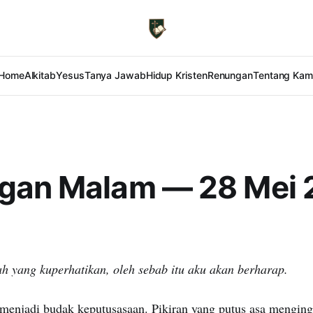
Home
Alkitab
Yesus
Tanya Jawab
Hidup Kristen
Renungan
Tentang Kam
gan Malam — 28 Mei 
lah yang kuperhatikan, oleh sebab itu aku akan berharap.
 menjadi budak keputusasaan. Pikiran yang putus asa menging