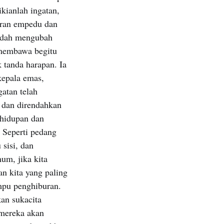
ikianlah ingatan,
uran empedu dan
mudah mengubah
 membawa begitu
 tanda harapan. Ia
kepala emas,
atan telah
 dan direndahkan
ehidupan dan
 Seperti pedang
sisi, dan
um, jika kita
n kita yang paling
mpu penghiburan.
an sukacita
 mereka akan