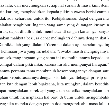
asa lalu, dan merenungkan setiap hal suram di masa kini; dem
ain karung, menghadirkan kepada pikiran cawan berisi camp
idak ada keharusan untuk itu. Kebijaksanaan dapat dengan 
alaikat penghibur. Ingatan yang sama yang di tangan kirinya
uruk, dapat dilatih untuk membawa di tangan kanannya banyak
akan mahkota besi, ia dapat melingkari dahinya dengan ikat 
 Demikianlah yang dialami Yeremia: dalam ayat sebelumnya ing
kehinaan jiwa yang mendalam: "Jiwaku masih mengingatnya
 dan sekarang ingatan yang sama ini memulihkannya kepada k
 kuingat dalam pikiranku, karena itu aku mempunyai harapan."
tannya pertama-tama membunuh kesombongannya dengan satu 
kan keputusasaannya dengan sisi lainnya. Sebagai prinsip um
an kita dengan lebih bijaksana, kita mungkin, dalam kesediha
dapat menyalakan korek api yang akan seketika menyalakan la
Tuhan untuk menciptakan hal baru di bumi untuk mengembalik
aya; jika mereka dengan penuh doa mengorek abu masa lalu,