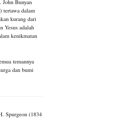
i. John Bunyan
) tertawa dalam
akan kurang dari
an Yesus adalah
dalam kenikmatan
semua temannya
surga dan bumi
H. Spurgeon (1834