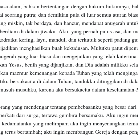
uasa alam, bahkan bertentangan dengan hukum-hukumnya, ba
ai seorang putra; dan demikian pula di luar semua aturan bia
ang miskin, tak berdaya, dan hancur, mendapat anugerah un
berdiam di dalam jiwaku. Aku, yang pernah putus asa, dan 
odratku kering, layu, mandul, dan terkutuk seperti padang g
dijadikan menghasilkan buah kekudusan. Mulutku patut dipen
nugerah yang luar biasa dan mengejutkan yang telah kuterima
an Yesus, benih yang dijanjikan, dan Dia adalah milikku sela
nkan mazmur kemenangan kepada Tuhan yang telah menginga
atiku bersukacita di dalam Tuhan; tandukku ditinggikan di da
s musuh-musuhku, karena aku bersukacita dalam keselamatan-
rang yang mendengar tentang pembebasanku yang besar dari 
berkati dari surga, tertawa gembira bersamaku. Aku ingin me
n kedamaianku yang melimpah; aku ingin menyenangkan tem
g terus bertambah; aku ingin membangun Gereja dengan pen