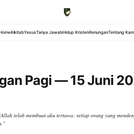
Home
Alkitab
Yesus
Tanya Jawab
Hidup Kristen
Renungan
Tentang Kam
gan Pagi — 15 Juni 2
"Allah telah membuat aku tertawa; setiap orang yang mende
u."