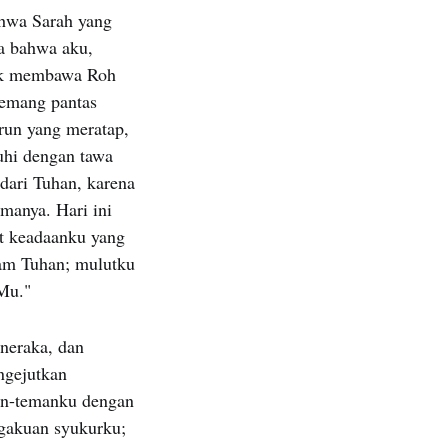
hwa Sarah yang
sa bahwa aku,
tuk membawa Roh
memang pantas
urun yang meratap,
uhi dengan tawa
 dari Tuhan, karena
manya. Hari ini
t keadaanku yang
lam Tuhan; mulutku
Mu."
neraka, dan
ngejutkan
an-temanku dengan
gakuan syukurku;