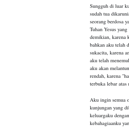
Sungguh di luar k
sudah tua dikaruni
seorang berdosa y
Tuhan Yesus yang 
demikian, karena k
bahkan aku telah 
sukacita, karena a
aku telah menemuk
aku akan melantu
rendah, karena "h
terbuka lebar ata
Aku ingin semua o
kunjungan yang di
keluargaku denga
kebahagiaanku yan