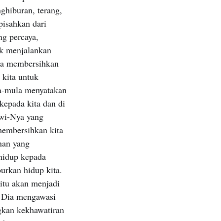
nghiburan, terang,
pisahkan dari
ng percaya,
k menjalankan
 Ia membersihkan
 kita untuk
la-mula menyatakan
kepada kita dan di
awi-Nya yang
 membersihkan kita
nan yang
hidup kepada
urkan hidup kita.
 itu akan menjadi
i Dia mengawasi
gkan kekhawatiran