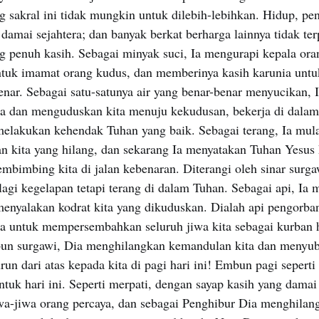
g sakral ini tidak mungkin untuk dilebih-lebihkan. Hidup, pe
damai sejahtera; dan banyak berkat berharga lainnya tidak ter
g penuh kasih. Sebagai minyak suci, Ia mengurapi kepala ora
uk imamat orang kudus, dan memberinya kasih karunia untu
enar. Sebagai satu-satunya air yang benar-benar menyucikan,
osa dan menguduskan kita menuju kekudusan, bekerja di dalam
elakukan kehendak Tuhan yang baik. Sebagai terang, Ia mu
n kita yang hilang, dan sekarang Ia menyatakan Tuhan Yesus 
mbimbing kita di jalan kebenaran. Diterangi oleh sinar surg
lagi kegelapan tetapi terang di dalam Tuhan. Sebagai api, Ia
 menyalakan kodrat kita yang dikuduskan. Dialah api pengorba
 untuk mempersembahkan seluruh jiwa kita sebagai kurban 
bun surgawi, Dia menghilangkan kemandulan kita dan menyub
un dari atas kepada kita di pagi hari ini! Embun pagi seperti
ntuk hari ini. Seperti merpati, dengan sayap kasih yang dama
wa-jiwa orang percaya, dan sebagai Penghibur Dia menghilan