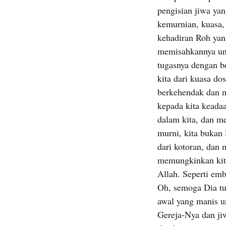
pengisian jiwa yan
kemurnian, kuasa, 
kehadiran Roh yan
memisahkannya unt
tugasnya dengan b
kita dari kuasa d
berkehendak dan m
kepada kita keadaa
dalam kita, dan me
murni, kita bukan 
dari kotoran, dan
memungkinkan kita
Allah. Seperti em
Oh, semoga Dia tur
awal yang manis u
Gereja-Nya dan ji