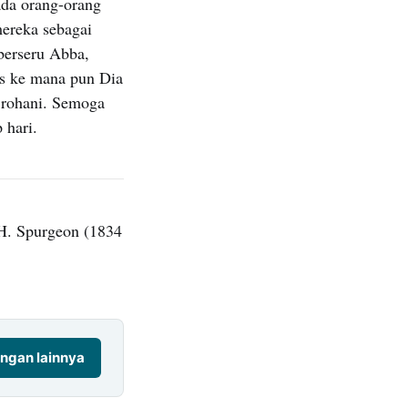
ada orang-orang
mereka sebagai
berseru Abba,
s ke mana pun Dia
 rohani. Semoga
 hari.
H. Spurgeon (1834
ngan lainnya