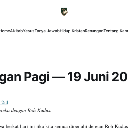
Home
Alkitab
Yesus
Tanya Jawab
Hidup Kristen
Renungan
Tentang Kam
gan Pagi — 19 Juni 2
 2:4
reka dengan Roh Kudus.
a berkat hari ini jika kita semua dipenuhi dengan Roh Kudu