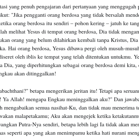
etasi yang penuh pengajaran dari pertanyaan yang menggugah p
ikut: "Jika pengganti orang berdosa yang tidak bersalah mend
ketika orang berdosa itu sendiri – pohon kering – jatuh ke ta
lah melihat Yesus di tempat orang berdosa, Dia tidak menga
kan orang yang belum dilahirkan kembali tanpa Kristus, Dia
a. Hai orang berdosa, Yesus dibawa pergi oleh musuh-musu
iseret oleh iblis ke tempat yang telah ditentukan untukmu. Y
ka Dia, yang diperhitungkan sebagai orang berdosa demi kita, 
engkau akan ditinggalkan!
sabachthani?" betapa mengerikan jeritan itu! Tetapi apa seru
h! Ya Allah! mengapa Engkau meninggalkan aku?" Dan jawaba
ah mengabaikan semua nasihat-Ku, dan tidak mau menerima 
wakan malapetakamu; Aku akan mengejek ketika ketakutanmu
yangkan Putra-Nya sendiri, betapa lebih lagi Ia tidak akan 
as seperti apa yang akan menimpamu ketika hati nurani me