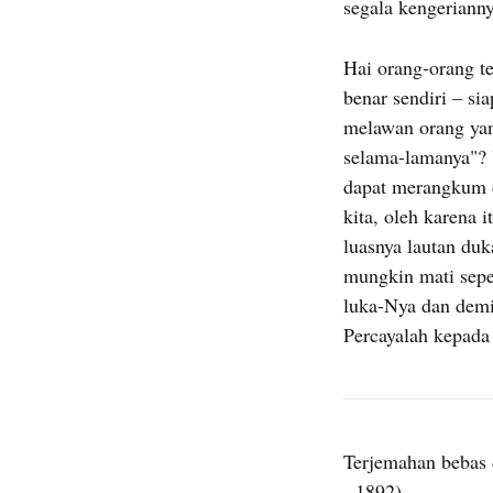
segala kengerianny
Hai orang-orang te
benar sendiri – si
melawan orang yan
selama-lamanya"? 
dapat merangkum d
kita, oleh karena 
luasnya lautan du
mungkin mati sepe
luka-Nya dan demi
Percayalah kepada
Terjemahan bebas 
- 1892).