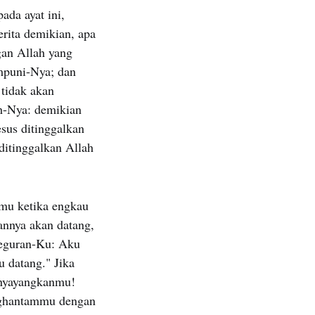
ada ayat ini,
erita demikian, apa
ngan Allah yang
mpuni-Nya; dan
 tidak akan
h-Nya: demikian
esus ditinggalkan
ditinggalkan Allah
anmu ketika engkau
nnya akan datang,
teguran-Ku: Aku
 datang." Jika
menyayangkanmu!
nghantammu dengan