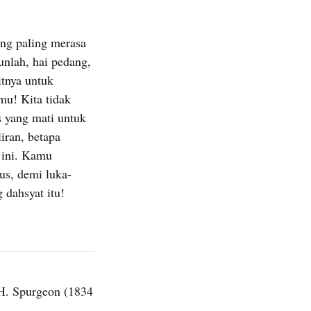
ang paling merasa
unlah, hai pedang,
itnya untuk
mu! Kita tidak
 yang mati untuk
iran, betapa
 ini. Kamu
us, demi luka-
dahsyat itu!
H. Spurgeon (1834