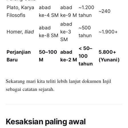
Plato, Karya
abad
abad
~1.200
~240
Filosofis
ke-4 SM
ke-9 M
tahun
abad
abad
~500
Homer,
Iliad
ke-3
~1.900+
ke-8 SM
tahun
SM
< 50–
Perjanjian
50–100
abad
5.800+
100
Baru
M
ke-2 M
(Yunani)
tahun
Sekarang mari kita teliti lebih lanjut dokumen Injil
sebagai catatan sejarah.
Kesaksian paling awal